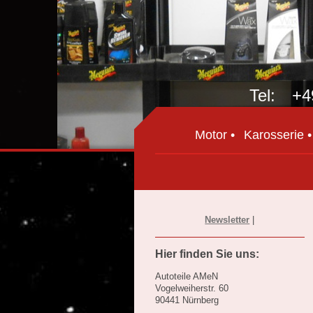
Tel: +49
Motor
Karosserie
Newsletter
|
Hier finden Sie uns:
Autoteile AMeN
Vogelweiherstr. 60
90441 Nürnberg